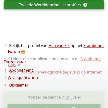
Tweede Wereldoorlogslachtoffers
Bekijk het profiel van
Han van Elk
op het
Stamboom
Forum
U vindt deze publicatie ook terug in de
Stamboom
Direct naar ...
Gids
Abonnement
Wilt u ook uw genealogische gegevens op Internet
Vraag/antwoord
plaatsen?
Disclaimer
Probeer de service vrijblijvend