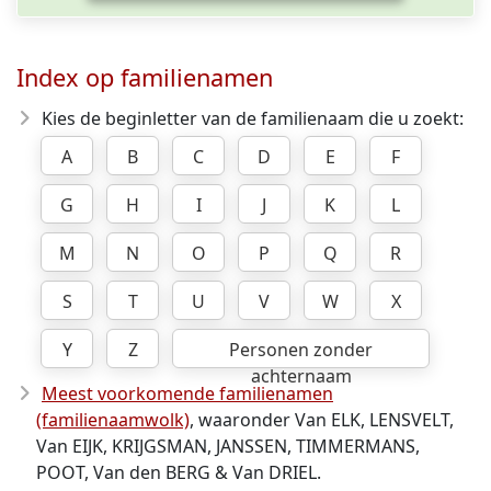
Index op familienamen
Kies de beginletter van de familienaam die u zoekt:
A
B
C
D
E
F
G
H
I
J
K
L
M
N
O
P
Q
R
S
T
U
V
W
X
Y
Z
Personen zonder
achternaam
Meest voorkomende familienamen
(familienaamwolk)
, waaronder Van ELK, LENSVELT,
Van EIJK, KRIJGSMAN, JANSSEN, TIMMERMANS,
POOT, Van den BERG & Van DRIEL.