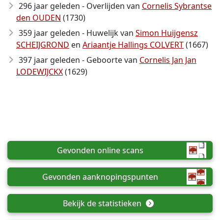
296 jaar geleden - Overlijden van
Cornelis Sybrantse
den OUDEN
(1730)
359 jaar geleden - Huwelijk van
Simon Huijgensz
SCHEIJGROND
en
Ariaantje Hallings COLVERT
(1667)
397 jaar geleden - Geboorte van
Cornelis Jan Jan
LODEWIJCKX
(1629)
Gevonden online scans
Gevonden aanknopingspunten
Bekijk de statistieken