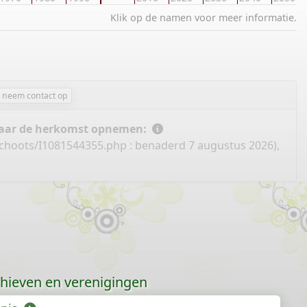
Klik op de namen voor meer informatie.
neem contact op
 naar de herkomst opnemen:
schoots/I1081544355.php
: benaderd 7 augustus 2026),
hieven en verenigingen