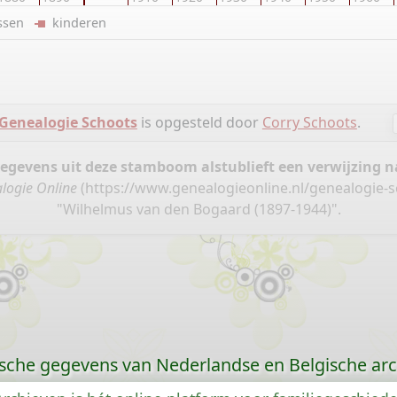
ussen
kinderen
Genealogie Schoots
is opgesteld door
Corry Schoots
.
gegevens uit deze stamboom alstublieft een verwijzing
logie Online
(
https://www.genealogieonline.nl/genealogie-
"Wilhelmus van den Bogaard (1897-1944)".
sche gegevens van Nederlandse en Belgische arc