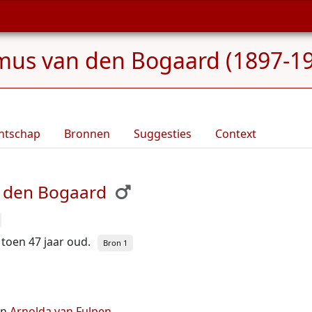
mus van den Bogaard (1897-1
ntschap
Bronnen
Suggesties
Context
n den Bogaard
s toen 47 jaar oud.
Bron 1
en
Arnolda van Fulpen