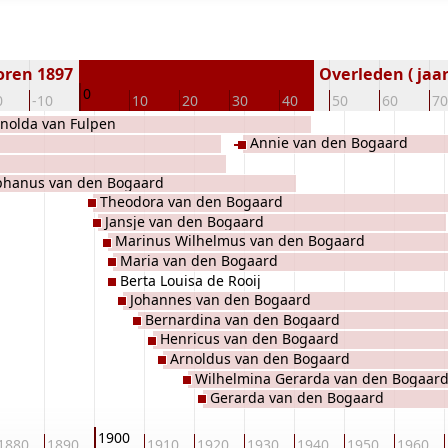
oren 1897
Overleden ( jaar
0
0
-10
10
20
30
40
50
60
70
nolda van Fulpen
Annie van den Bogaard
phanus van den Bogaard
Theodora van den Bogaard
Jansje van den Bogaard
Marinus Wilhelmus van den Bogaard
Maria van den Bogaard
Berta Louisa de Rooij
Johannes van den Bogaard
Bernardina van den Bogaard
Henricus van den Bogaard
Arnoldus van den Bogaard
Wilhelmina Gerarda van den Bogaar
Gerarda van den Bogaard
1900
1880
1890
1910
1920
1930
1940
1950
1960