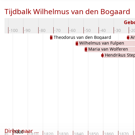
Tijdbalk Wilhelmus van den Bogaard
Geb
10
-100
-90
-80
-70
-60
-50
-40
-30
-2
Theodorus van den Bogaard
Ar
Wilhelmus van Fulpen
Maria van Wolferen
Hendrikus Ste
Direct naar ...
1800
1790
1810
1820
1830
1840
1850
1860
1870