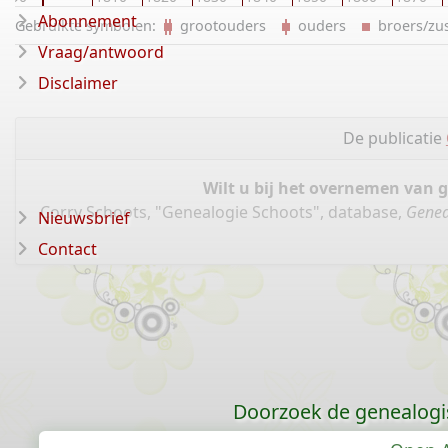
Abonnement
Gebruikte symbolen:
grootouders
ouders
broers/z
Vraag/antwoord
Disclaimer
De publicatie
Wilt u bij het overnemen van 
Corry Schoots, "Genealogie Schoots", database,
Genea
Nieuwsbrief
Contact
Doorzoek de genealogi