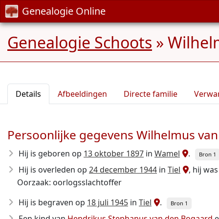
Genealogie Online
Genealogie Schoots
»
Wilhel
Details
Afbeeldingen
Directe familie
Verwa
Persoonlijke gegevens Wilhelmus va
Hij is geboren op
13 oktober 1897
in
Wamel
.
Bron 1
Hij is overleden op
24 december 1944
in
Tiel
, hij wa
Oorzaak: oorlogsslachtoffer
Hij is begraven op
18 juli 1945
in
Tiel
.
Bron 1
Een kind van
Hendrikus Stephanus van den Bogaard