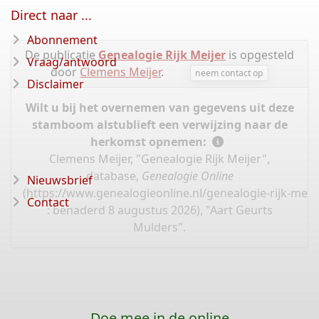
Direct naar ...
Abonnement
De publicatie
Genealogie Rijk Meijer
is opgesteld
Vraag/antwoord
door
Clemens Meijer
.
neem contact op
Disclaimer
Wilt u bij het overnemen van gegevens uit deze
stamboom alstublieft een verwijzing naar de
herkomst opnemen:
Clemens Meijer, "Genealogie Rijk Meijer",
database,
Genealogie Online
Nieuwsbrief
(
https://www.genealogieonline.nl/genealogie-rijk-meij
Contact
: benaderd 8 augustus 2026), "Aart Geurts
Mulders".
Doe mee in de online