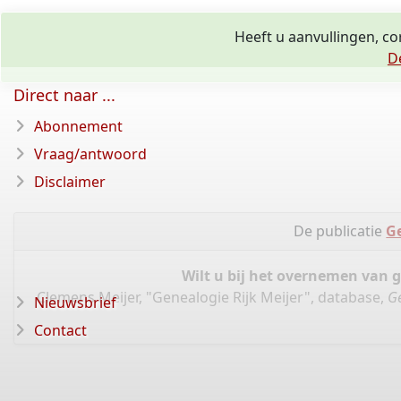
Heeft u aanvullingen, c
D
Direct naar ...
Abonnement
Vraag/antwoord
Disclaimer
De publicatie
Ge
Wilt u bij het overnemen van 
Clemens Meijer, "Genealogie Rijk Meijer", database,
G
Nieuwsbrief
Contact