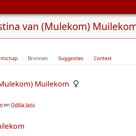
stina van (Mulekom) Muileko
ntschap
Bronnen
Suggesties
Context
 (Mulekom) Muilekom
om
en
Odilia Jans
uilekom