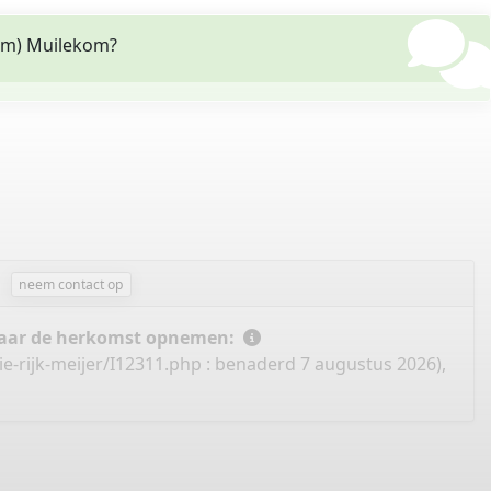
kom) Muilekom?
neem contact op
 naar de herkomst opnemen:
e-rijk-meijer/I12311.php
: benaderd 7 augustus 2026),