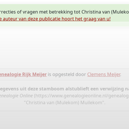
orrecties of vragen met betrekking tot Christina van (Mule
e auteur van deze publicatie hoort het graag van u!
nealogie Rijk Meijer
is opgesteld door
Clemens Meijer
.
gegevens uit deze stamboom alstublieft een verwijzing
enealogie Online
(
https://www.genealogieonline.nl/genealogi
"Christina van (Mulekom) Muilekom".