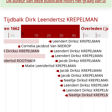
De auteur van deze publicatie hoort het graag van u!
Tijdbalk Dirk Leendertsz KREPELMAN
oren 1662
Overleden ( jaa
0
20
-10
10
20
30
40
50
60
7
Leendert Dirksz KREPELMAN
Cornelia Jacobsd Van MIEROP
ert Dircksz KREPELMAN
Leendert Dirksz KREPELMAN
AN
Leendert Dirksz KREPELMAN
Leendertsd ROOTHAER
Jacob Dirksz KREPELMAN
Matie Leendertsd KREPELMAN
Jacob Dirksz KREPELMAN
Jacob Dirksz KREPELMAN
Neeltje Dirksd KREPELMAN
Leendert Dirksz KREPELMAN
Leendert Dirksz KREPELM
Neeltje Dirksd KREPELM