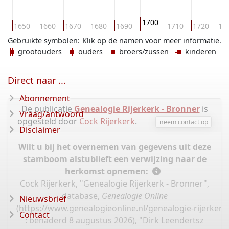
1700
40
1650
1660
1670
1680
1690
1710
1720
17
Gebruikte symbolen:
Klik op de namen voor meer informatie.
grootouders
ouders
broers/zussen
kinderen
Direct naar ...
Abonnement
De publicatie
Genealogie Rijerkerk - Bronner
is
Vraag/antwoord
opgesteld door
Cock Rijerkerk
.
neem contact op
Disclaimer
Wilt u bij het overnemen van gegevens uit deze
stamboom alstublieft een verwijzing naar de
herkomst opnemen:
Cock Rijerkerk, "Genealogie Rijerkerk - Bronner",
database,
Genealogie Online
Nieuwsbrief
(
https://www.genealogieonline.nl/genealogie-rijerker
Contact
: benaderd 8 augustus 2026), "Dirk Leendertsz