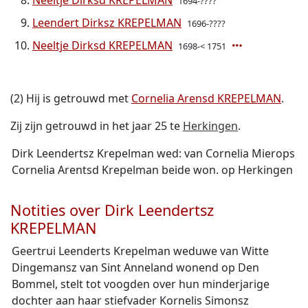
Neeltje Dirksd KREPELMAN
1694-????
Leendert Dirksz KREPELMAN
1696-????
Neeltje Dirksd KREPELMAN
1698-< 1751
(2) Hij is getrouwd met
Cornelia Arensd KREPELMAN
.
Zij zijn getrouwd in het jaar 25 te
Herkingen
.
Dirk Leendertsz Krepelman wed: van Cornelia Mierops
Cornelia Arentsd Krepelman beide won. op Herkingen
Notities over Dirk Leendertsz
KREPELMAN
Geertrui Leenderts Krepelman weduwe van Witte
Dingemansz van Sint Anneland wonend op Den
Bommel, stelt tot voogden over hun minderjarige
dochter aan haar stiefvader Kornelis Simonsz