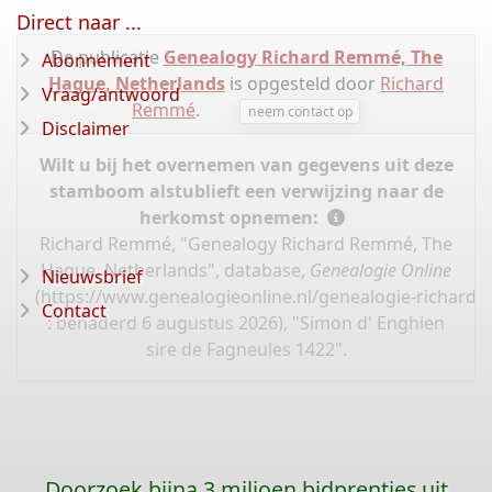
Direct naar ...
De publicatie
Genealogy Richard Remmé, The
Abonnement
Hague, Netherlands
is opgesteld door
Richard
Vraag/antwoord
Remmé
.
neem contact op
Disclaimer
Wilt u bij het overnemen van gegevens uit deze
stamboom alstublieft een verwijzing naar de
herkomst opnemen:
Richard Remmé, "Genealogy Richard Remmé, The
Hague, Netherlands", database,
Genealogie Online
Nieuwsbrief
(
https://www.genealogieonline.nl/genealogie-richard
Contact
: benaderd 6 augustus 2026), "Simon d' Enghien
sire de Fagneules 1422".
Doorzoek bijna 3 miljoen bidprentjes uit