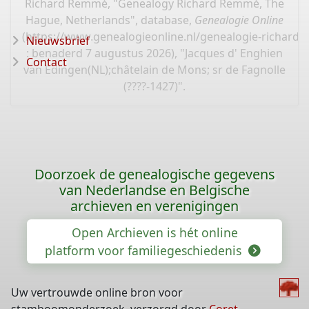
Richard Remmé, "Genealogy Richard Remmé, The
Hague, Netherlands", database,
Genealogie Online
(
https://www.genealogieonline.nl/genealogie-richard
Nieuwsbrief
: benaderd 7 augustus 2026), "Jacques d' Enghien
Contact
van Edingen(NL);châtelain de Mons; sr de Fagnolle
(????-1427)".
Doorzoek de genealogische gegevens
van Nederlandse en Belgische
archieven en verenigingen
Open Archieven is hét online
platform voor familiegeschiedenis
Uw vertrouwde online bron voor