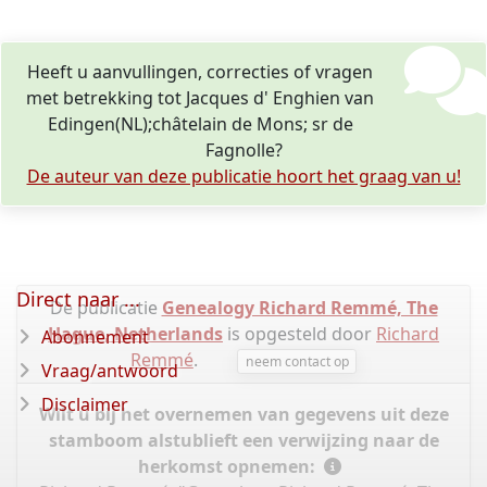
Heeft u aanvullingen, correcties of vragen
met betrekking tot Jacques d' Enghien van
Edingen(NL);châtelain de Mons; sr de
Fagnolle?
De auteur van deze publicatie hoort het graag van u!
Direct naar ...
De publicatie
Genealogy Richard Remmé, The
Hague, Netherlands
is opgesteld door
Richard
Abonnement
Remmé
.
neem contact op
Vraag/antwoord
Disclaimer
Wilt u bij het overnemen van gegevens uit deze
stamboom alstublieft een verwijzing naar de
herkomst opnemen: