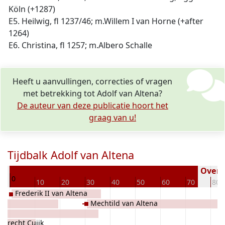
Köln (+1287)
E5. Heilwig, fl 1237/46; m.Willem I van Horne
(+after
1264)
E6. Christina, fl 1257; m.Albero Schalle
Heeft u aanvullingen, correcties of vragen
met betrekking tot Adolf van Altena?
De auteur van deze publicatie hoort het
graag van u!
Tijdbalk Adolf van Altena
90
Overle
0
10
20
30
40
50
60
70
80
Frederik II van Altena
Mechtild van Altena
Utrecht Cuijk