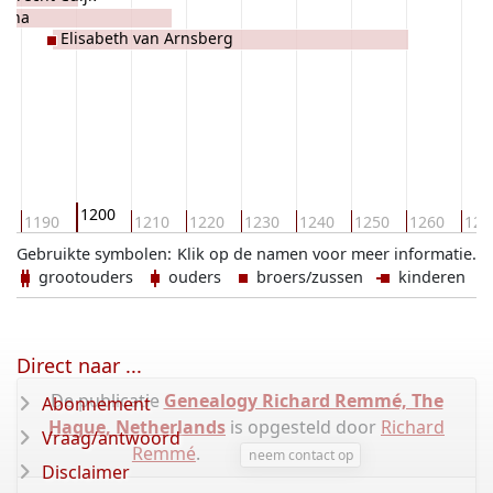
tena
Elisabeth van Arnsberg
1200
0
1190
1210
1220
1230
1240
1250
1260
127
Gebruikte symbolen:
Klik op de namen voor meer informatie.
grootouders
ouders
broers/zussen
kinderen
Direct naar ...
De publicatie
Genealogy Richard Remmé, The
Abonnement
Hague, Netherlands
is opgesteld door
Richard
Vraag/antwoord
Remmé
.
neem contact op
Disclaimer