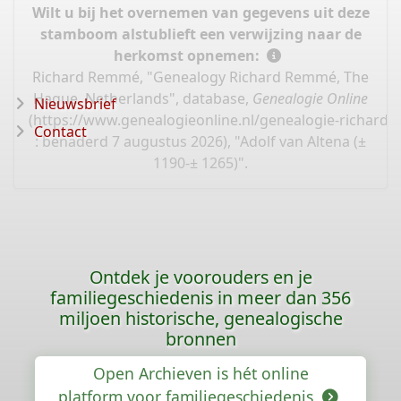
Wilt u bij het overnemen van gegevens uit deze
stamboom alstublieft een verwijzing naar de
herkomst opnemen:
Richard Remmé, "Genealogy Richard Remmé, The
Hague, Netherlands", database,
Genealogie Online
Nieuwsbrief
(
https://www.genealogieonline.nl/genealogie-richard
Contact
: benaderd 7 augustus 2026), "Adolf van Altena (±
1190-± 1265)".
Ontdek je voorouders en je
familiegeschiedenis in meer dan 356
miljoen historische, genealogische
bronnen
Open Archieven is hét online
platform voor familiegeschiedenis