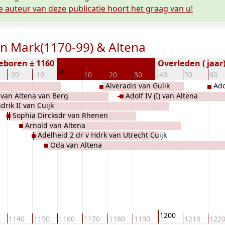
e auteur van deze publicatie hoort het graag van u!
van Mark(1170-99) & Altena
eboren ± 1160
Overleden ( jaar
0
-20
-10
10
20
30
40
50
60
g
Alveradis van Gulik
Ado
 van Altena van Berg
Adolf IV (I) van Altena
drik II van Cuijk
Sophia Dircksdr van Rhenen
Arnold van Altena
Adelheid 2 dr v Hdrk van Utrecht Cuijk
Oda van Altena
1200
1140
1150
1160
1170
1180
1190
1210
122