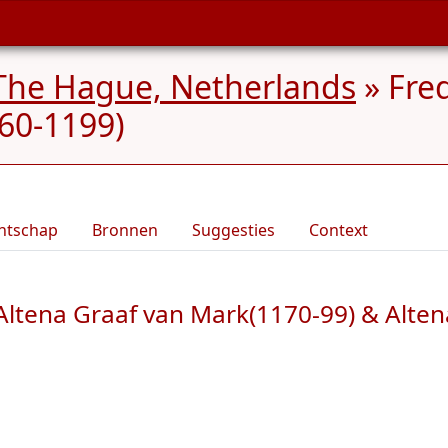
The Hague, Netherlands
»
Fred
160-1199)
ntschap
Bronnen
Suggesties
Context
 Altena Graaf van Mark(1170-99) & Alten