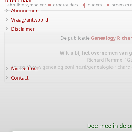
Direct naar ...
Gebruikte symbolen:
grootouders
ouders
broers/z
Abonnement
Vraag/antwoord
Disclaimer
De publicatie
Genealogy Richa
Wilt u bij het overnemen van 
Richard Remmé, "Ge
(
https://www.genealogieonline.nl/genealogie-richar
Nieuwsbrief
Contact
Doe mee in de o