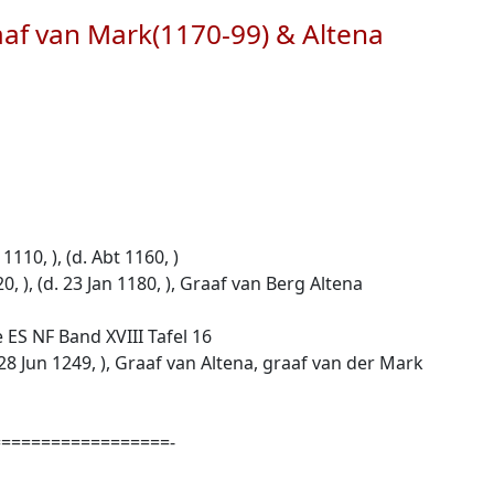
raaf van Mark(1170-99) & Altena
110, ), (d. Abt 1160, )
, ), (d. 23 Jan 1180, ), Graaf van Berg Altena
e ES NF Band XVIII Tafel 16
. 28 Jun 1249, ), Graaf van Altena, graaf van der Mark
=================-