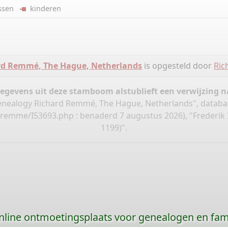
ussen
kinderen
rd Remmé, The Hague, Netherlands
is opgesteld door
Ri
gegevens uit deze stamboom alstublieft een verwijzing
nealogy Richard Remmé, The Hague, Netherlands", databa
d-remme/I53693.php
: benaderd 7 augustus 2026), "Frederik 
1199)".
nline ontmoetingsplaats voor genealogen en fami