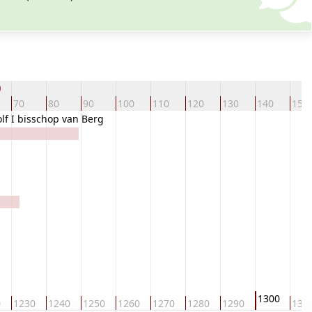
)
70
80
90
100
110
120
130
140
150
lf I bisschop van Berg
1300
0
1230
1240
1250
1260
1270
1280
1290
131