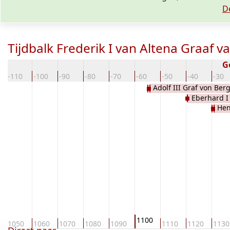
D
Tijdbalk Frederik I van Altena Graaf 
G
-110
-100
-90
-80
-70
-60
-50
-40
-30
Adolf III Graf von Ber
Eberhard I
Hen
1100
1050
1060
1070
1080
1090
1110
1120
1130