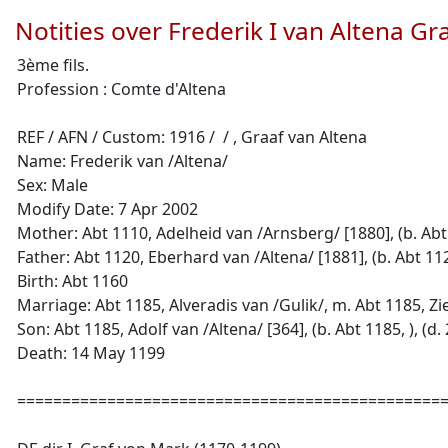
Notities over Frederik I van Altena G
3ème fils.
Profession : Comte d'Altena
REF / AFN / Custom: 1916 / / , Graaf van Altena
Name: Frederik van /Altena/
Sex: Male
Modify Date: 7 Apr 2002
Mother: Abt 1110, Adelheid van /Arnsberg/ [1880], (b. Abt 1
Father: Abt 1120, Eberhard van /Altena/ [1881], (b. Abt 1120
Birth: Abt 1160
Marriage: Abt 1185, Alveradis van /Gulik/, m. Abt 1185, Zi
Son: Abt 1185, Adolf van /Altena/ [364], (b. Abt 1185, ), (d
Death: 14 May 1199
================================================