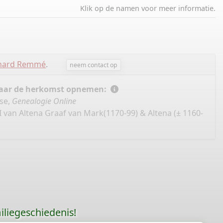
Klik op de namen voor meer informatie.
chard Remmé
.
neem contact op
 naar de herkomst opnemen:
se,
Genealogie Online
I van Altena Graaf van Mark(1170-99) & Altena (± 1160-
liegeschiedenis!