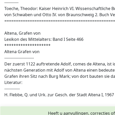
-----------
Toeche, Theodor: Kaiser Heinrich VI. Wissenschaftliche 
von Schwaben und Otto IV. von Braunschweig 2. Buch Ver
================================================
Altena, Grafen von
Lexikon des Mittelalters: Band I Seite 466
********************
Altena Grafen von
-----------------------
Der zuerst 1122 auftretende Adolf, comes de Altena, ist 
nächsten Generation mit Adolf von Altena einen bedeutend
Grafen ihren Sitz nach Burg Mark; von dort bauten sie d
Literatur:
------------
H. Flebbe, Q. und Urk. zur Gesch. der Stadt Altena I, 196
Heeft u aanvullingen, correcties o