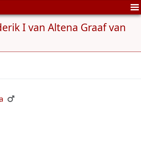
erik I van Altena Graaf van
a