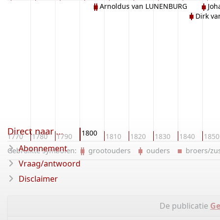
Arnoldus van LUNENBURG
Joh
Dirk va
Direct naar ...
1800
1770
1780
1790
1810
1820
1830
1840
1850
Abonnement
Gebruikte symbolen:
grootouders
ouders
broers/z
Vraag/antwoord
Disclaimer
De publicatie
Ge