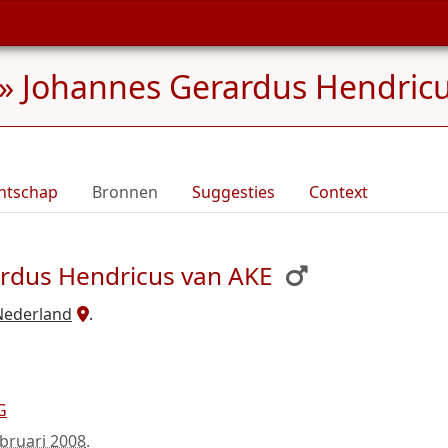
»
Johannes Gerardus Hendricus
ntschap
Bronnen
Suggesties
Context
ardus Hendricus van AKE
Nederland
.
G
ebruari 2008
.