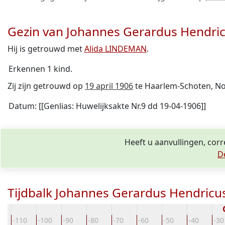
Gezin van Johannes Gerardus Hendri
Hij is getrouwd met
Alida LINDEMAN
.
Erkennen 1 kind.
Zij zijn getrouwd op
19 april 1906
te Haarlem-Schoten, No
Datum: [[Genlias: Huwelijksakte Nr.9 dd 19-04-1906]]
Heeft u aanvullingen, cor
D
Tijdbalk Johannes Gerardus Hendricu
0
-110
-100
-90
-80
-70
-60
-50
-40
-30