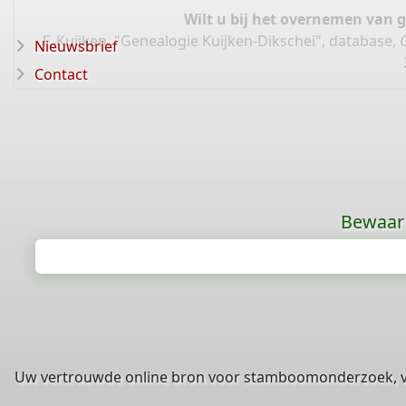
Wilt u bij het overnemen van 
F. Kuijken, "Genealogie Kuijken-Dikschei", database,
Nieuwsbrief
Contact
Bewaar 
Uw vertrouwde online bron voor stamboomonderzoek, 