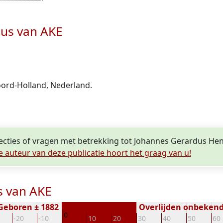
cus van AKE
ord-Holland, Nederland.
recties of vragen met betrekking tot Johannes Gerardus He
e auteur van deze publicatie hoort het graag van u!
s van AKE
Geboren ± 1882
Overlijden onbeken
0
-20
-10
10
20
30
40
50
60