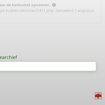
 naar de herkomst opnemen:
ie-kuijken-dikschei/I7471.php
: benaderd 7 augustus
.
earchief