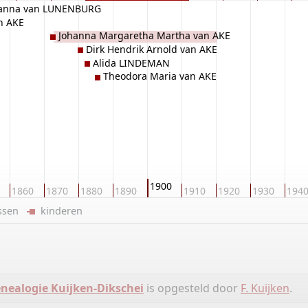
anna van LUNENBURG
n AKE
Johanna Margaretha Martha van AKE
Dirk Hendrik Arnold van AKE
Alida LINDEMAN
Theodora Maria van AKE
1900
1860
1870
1880
1890
1910
1920
1930
194
ussen
kinderen
nealogie Kuijken-Dikschei
is opgesteld door
F. Kuijken
.