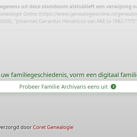
gegevens uit deze stamboom alstublieft een verwijzing
Genealogie Online
(
https://www.genealogieonline.nl/genealog
2026), "Johannes Gerardus Hendricus van AKE (± 1882-????)"
uw familiegeschiedenis, vorm een digitaal famili
Probeer Familie Archivaris eens uit
verzorgd door
Coret Genealogie