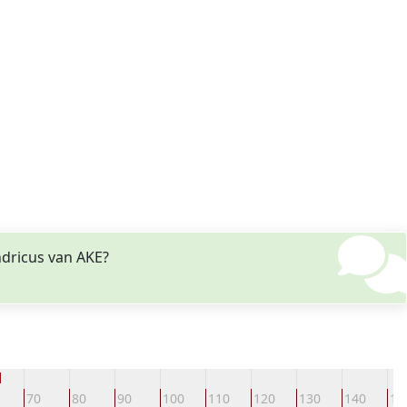
ndricus van AKE?
d
70
80
90
100
110
120
130
140
15