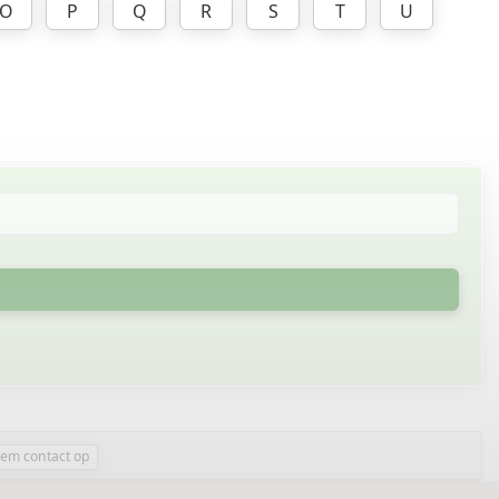
O
P
Q
R
S
T
U
em contact op