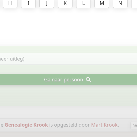
H
I
J
K
L
M
N
Ga naar persoon
ie
Genealogie Krook
is opgesteld door
Mart Krook
.
ne