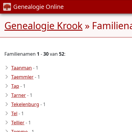
Genealogie Online
Genealogie Krook
» Familie
Familienamen
1
-
30
van
52
:
Taanman
- 1
Taemmler
- 1
Tap
- 1
Tarner
- 1
Tekelenburg
- 1
Tel
- 1
Tellier
- 1
Temme
- 1