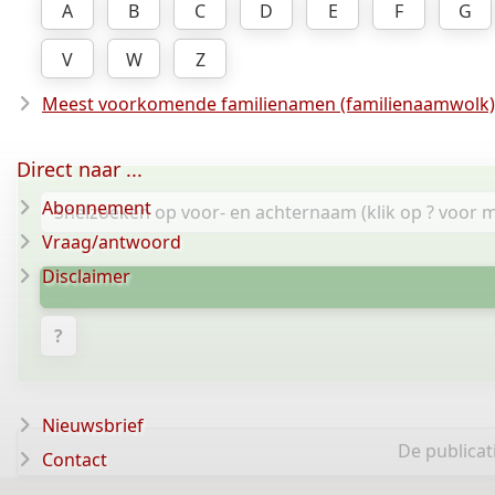
A
B
C
D
E
F
G
V
W
Z
Meest voorkomende familienamen (familienaamwolk)
Direct naar ...
Abonnement
Vraag/antwoord
Disclaimer
?
Nieuwsbrief
De publicat
Contact