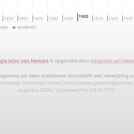
1900
1850
1860
1870
1880
1890
1910
1920
1930
ussen
kinderen
gie John van Hemert
is opgesteld door
Johannes van Hem
gegevens uit deze stamboom alstublieft een verwijzing
 database,
Genealogie Online
(
https://www.genealogieonline.
augustus 2026), "Johannes Pols (1873-????)".