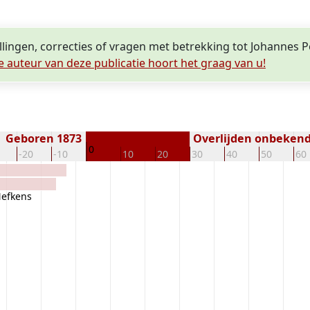
llingen, correcties of vragen met betrekking tot Johannes P
e auteur van deze publicatie hoort het graag van u!
Geboren 1873
Overlijden onbeken
0
-20
-10
10
20
30
40
50
60
Nefkens