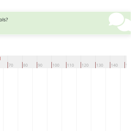
ols?
d
70
80
90
100
110
120
130
140
15