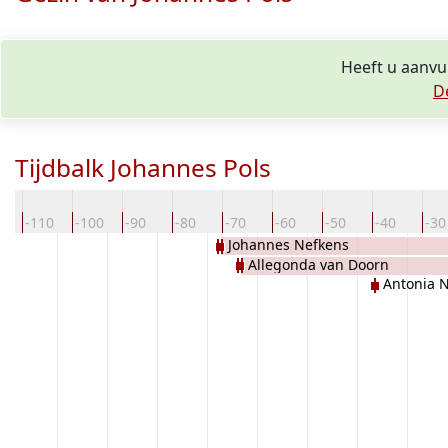
Heeft u aanvu
D
Tijdbalk Johannes Pols
0
-110
-100
-90
-80
-70
-60
-50
-40
-30
Johannes Nefkens
Allegonda van Doorn
Antonia 