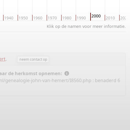
2000
1940
1950
1960
1970
1980
1990
2010
2020
Klik op de namen voor meer informatie.
ert
.
neem contact op
 naar de herkomst opnemen:
nl/genealogie-john-van-hemert/I8560.php
: benaderd 6