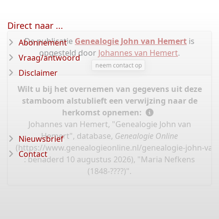
Direct naar ...
De publicatie
Genealogie John van Hemert
is
Abonnement
opgesteld door
Johannes van Hemert
.
Vraag/antwoord
neem contact op
Disclaimer
Wilt u bij het overnemen van gegevens uit deze
stamboom alstublieft een verwijzing naar de
herkomst opnemen:
Johannes van Hemert, "Genealogie John van
Hemert", database,
Genealogie Online
Nieuwsbrief
(
https://www.genealogieonline.nl/genealogie-john-va
Contact
: benaderd 10 augustus 2026), "Maria Nefkens
(1848-????)".