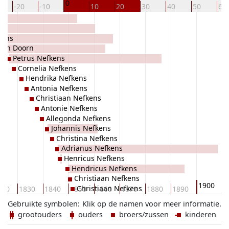
0
-20
-10
10
20
30
40
50
60
kens
van Doorn
Petrus Nefkens
Cornelia Nefkens
Hendrika Nefkens
Antonia Nefkens
Christiaan Nefkens
Antonie Nefkens
Allegonda Nefkens
Johannis Nefkens
Christina Nefkens
Adrianus Nefkens
Henricus Nefkens
Hendricus Nefkens
Christiaan Nefkens
1900
Christiaan Nefkens
820
1830
1840
1850
1860
1870
1880
1890
1
Gebruikte symbolen:
Klik op de namen voor meer informatie.
grootouders
ouders
broers/zussen
kinderen