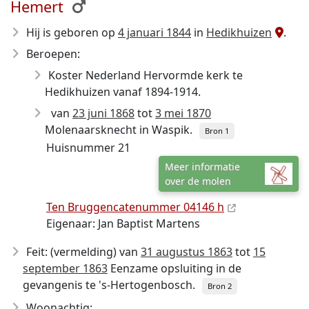
Hemert
Hij is geboren op
4 januari 1844
in
Hedikhuizen
.
Beroepen:
Koster Nederland Hervormde kerk te
Hedikhuizen vanaf 1894-1914.
van
23 juni 1868
tot
3 mei 1870
Molenaarsknecht in Waspik.
Bron 1
Huisnummer 21
Meer informatie
over de molen
Ten Bruggencatenummer 04146 h
Eigenaar: Jan Baptist Martens
Feit: (vermelding) van
31 augustus 1863
tot
15
september 1863
Eenzame opsluiting in de
gevangenis te 's-Hertogenbosch.
Bron 2
Woonachtig: