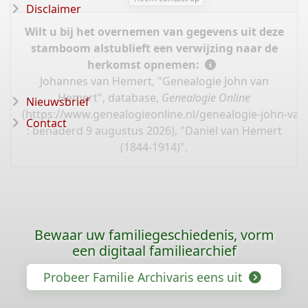
Disclaimer
Wilt u bij het overnemen van gegevens uit deze
stamboom alstublieft een verwijzing naar de
herkomst opnemen:
Johannes van Hemert, "Genealogie John van
Hemert", database,
Genealogie Online
Nieuwsbrief
(
https://www.genealogieonline.nl/genealogie-john-va
Contact
: benaderd 9 augustus 2026), "Daniël van Hemert
(1844-1914)".
Bewaar uw familiegeschiedenis, vorm
een digitaal familiearchief
Probeer Familie Archivaris eens uit