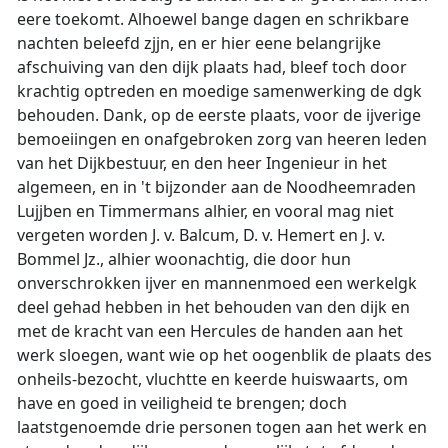
eere toekomt. Alhoewel bange dagen en schrikbare
nachten beleefd zjjn, en er hier eene belangrijke
afschuiving van den dijk plaats had, bleef toch door
krachtig optreden en moedige samenwerking de dgk
behouden. Dank, op de eerste plaats, voor de ijverige
bemoeiingen en onafgebroken zorg van heeren leden
van het Dijkbestuur, en den heer Ingenieur in het
algemeen, en in 't bijzonder aan de Noodheemraden
Lujjben en Timmermans alhier, en vooral mag niet
vergeten worden J. v. Balcum, D. v. Hemert en J. v.
Bommel Jz., alhier woonachtig, die door hun
onverschrokken ijver en mannenmoed een werkelgk
deel gehad hebben in het behouden van den dijk en
met de kracht van een Hercules de handen aan het
werk sloegen, want wie op het oogenblik de plaats des
onheils-bezocht, vluchtte en keerde huiswaarts, om
have en goed in veiligheid te brengen; doch
laatstgenoemde drie personen togen aan het werk en