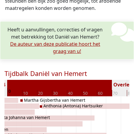
steunden den dijk zoo goed mogelijk, tot afdoende
maatregelen konden worden genomen.
Heeft u aanvullingen, correcties of vragen
met betrekking tot Daniël van Hemert?
De auteur van deze publicatie hoort het
graag van u!
Tijdbalk Daniël van Hemert
844
Overlede
0
10
20
30
40
50
60
70
80
Martha Gijsbertha van Hemert
Anthonia (Antonia) Hartsuiker
berta Johanna van Hemert
uwen