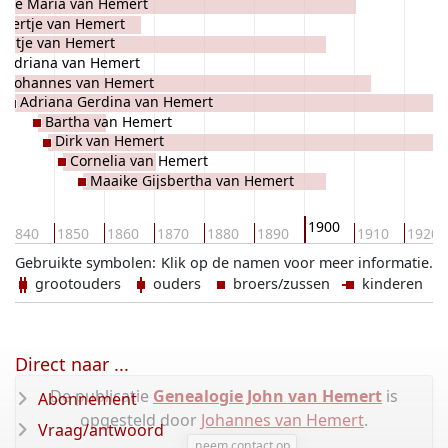
eke Maria van Hemert
ibertje van Hemert
Jantje van Hemert
Adriana van Hemert
Johannes van Hemert
Adriana Gerdina van Hemert
Bartha van Hemert
Dirk van Hemert
Cornelia van Hemert
Maaike Gijsbertha van Hemert
1900
1840
1850
1860
1870
1880
1890
1910
1920
Gebruikte symbolen:
Klik op de namen voor meer informatie.
grootouders
ouders
broers/zussen
kinderen
Direct naar ...
De publicatie
Genealogie John van Hemert
is
Abonnement
opgesteld door
Johannes van Hemert
.
Vraag/antwoord
neem contact op