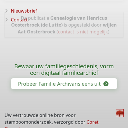
Nieuwsbrief
De publicatie
Genealogie van Henricus
Contact
Oosterbroek (de Lutte)
is opgesteld door
wijlen
Aat Oosterbroek
(
contact is niet mogelijk
).
Bewaar uw familiegeschiedenis, vorm
een digitaal familiearchief
Probeer Familie Archivaris eens uit
Uw vertrouwde online bron voor
stamboomonderzoek, verzorgd door
Coret