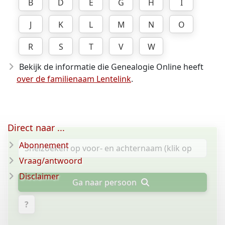
B
D
E
G
H
I
J
K
L
M
N
O
R
S
T
V
W
Bekijk de informatie die Genealogie Online heeft
over de familienaam Lentelink
.
Direct naar ...
Abonnement
Vraag/antwoord
Disclaimer
Ga naar persoon
?