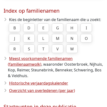
Index op familienamen
Kies de beginletter van de familienaam die u zoekt:
B
D
E
G
H
I
J
K
L
M
N
O
R
S
T
V
W
Meest voorkomende familienamen
(familienaamwolk)
, waaronder Oosterbroek, Nijhuis,
Kop, Reimer, Steunebrink, Benneker, Schwering, Bos
& Veldhuis.
Historische verjaardagskalender
Overzicht van overledenen (per jaar)
Startpunten in deze publicatie