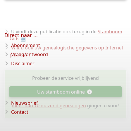
U vindt deze publicatie ook terug in de
Stamboom
Direct naar ...
Gids
Abonnement
Wilt u ook uw genealogische gegevens op Internet
Vraag/antwoord
plaatsen?
Disclaimer
Probeer de service vrijblijvend
Uw stamboom online
Nieuwsbrief
meer dan 10 duizend genealogen
gingen u voor!
Contact