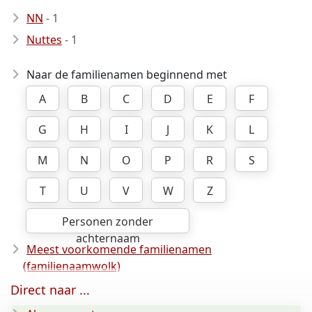
NN
- 1
Nuttes
- 1
Naar de familienamen beginnend met
A
B
C
D
E
F
G
H
I
J
K
L
M
N
O
P
R
S
T
U
V
W
Z
Personen zonder
achternaam
Meest voorkomende familienamen
(familienaamwolk)
Direct naar ...