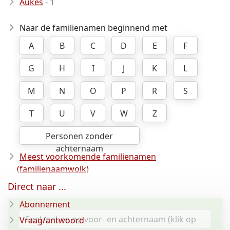
Aukes
- 1
Naar de familienamen beginnend met
A
B
C
D
E
F
G
H
I
J
K
L
M
N
O
P
R
S
T
U
V
W
Z
Personen zonder
achternaam
Meest voorkomende familienamen
(familienaamwolk)
Direct naar ...
Abonnement
Vraag/antwoord