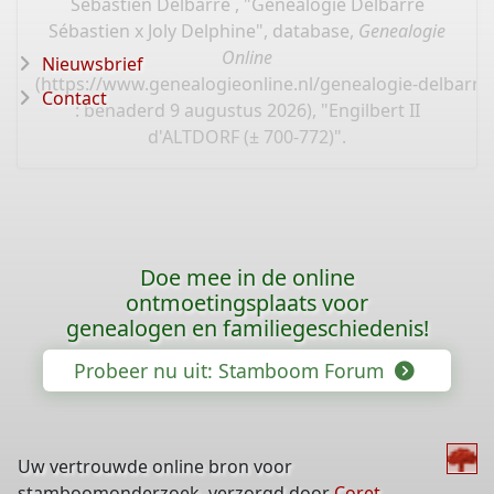
Sébastien Delbarre , "Généalogie Delbarre
Sébastien x Joly Delphine", database,
Genealogie
Online
Nieuwsbrief
(
https://www.genealogieonline.nl/genealogie-delbarre-
Contact
: benaderd 9 augustus 2026), "Engilbert II
d'ALTDORF (± 700-772)".
Doe mee in de online
ontmoetingsplaats voor
genealogen en familiegeschiedenis!
Probeer nu uit: Stamboom Forum
Uw vertrouwde online bron voor
stamboomonderzoek, verzorgd door
Coret