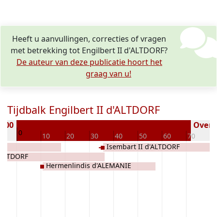
Heeft u aanvullingen, correcties of vragen
met betrekking tot Engilbert II d'ALTDORF?
De auteur van deze publicatie hoort het
graag van u!
Tijdbalk Engilbert II d'ALTDORF
 700
Overle
0
10
10
20
30
40
50
60
70
8
Isembart II d'ALTDORF
'ALTDORF
Hermenlindis d'ALEMANIE