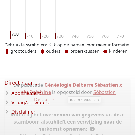
700
90
710
720
730
740
750
760
770
7
Gebruikte symbolen:
Klik op de namen voor meer informatie.
grootouders
ouders
broers/zussen
kinderen
Direct naar ...
De publicatie
Généalogie Delbarre Sébastien x
Joly Delphine
is opgesteld door
Sébastien
Abonnement
Delbarre
.
neem contact op
Vraag/antwoord
Disclaimer
Wilt u bij het overnemen van gegevens uit deze
stamboom alstublieft een verwijzing naar de
herkomst opnemen: