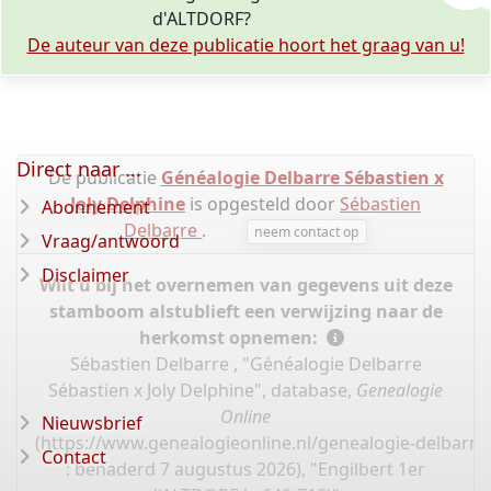
d'ALTDORF?
De auteur van deze publicatie hoort het graag van u!
Direct naar ...
De publicatie
Généalogie Delbarre Sébastien x
Joly Delphine
is opgesteld door
Sébastien
Abonnement
Delbarre
.
neem contact op
Vraag/antwoord
Disclaimer
Wilt u bij het overnemen van gegevens uit deze
stamboom alstublieft een verwijzing naar de
herkomst opnemen:
Sébastien Delbarre , "Généalogie Delbarre
Sébastien x Joly Delphine", database,
Genealogie
Online
Nieuwsbrief
(
https://www.genealogieonline.nl/genealogie-delbarre-
Contact
: benaderd 7 augustus 2026), "Engilbert 1er