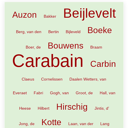
Beijlevelt
Auzon
Bakker
Boeke
Berg, van den
Bertin
Bijleveld
Bouwens
Boer, de
Braam
Carabain
Carbin
Claeus
Cornelissen
Daalen Wetters, van
Everaet
Fabri
Gogh, van
Groot, de
Hall, van
Hirschig
Heese
Hilbert
Jintis, d'
Kotte
Jong, de
Laan, van der
Lang