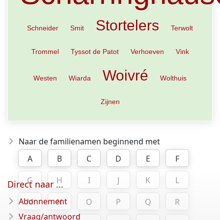
Stortelers
Schneider
Smit
Terwolt
Trommel
Tyssot de Patot
Verhoeven
Vink
Woivré
Westen
Wiarda
Wolthuis
Zijnen
Naar de familienamen beginnend met
A
B
C
D
E
F
G
H
I
J
K
L
Direct naar ...
Abonnement
M
N
O
P
Q
R
Vraag/antwoord