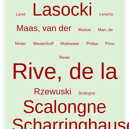
Lasocki
Laret
Lenertz
Maas, van der
Madoe
Man, de
Meijer
Meulenhoff
Molewater
Philips
Prins
Reise
Rive, de la
Rzewuski
Scalogne
Scalongne
Scharringhaus