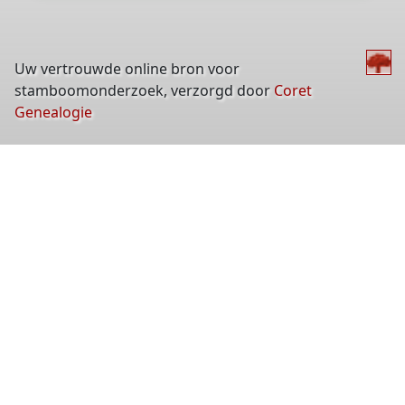
Uw vertrouwde online bron voor
stamboomonderzoek, verzorgd door
Coret
Genealogie