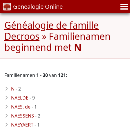
Genealogie Online
Généalogie de famille
Decroos
» Familienamen
beginnend met
N
Familienamen
1
-
30
van
121
:
N
- 2
NAELDE
- 9
NAES, de
- 1
NAESSENS
- 2
NAEYAERT
- 1