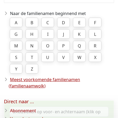
Naar de familienamen beginnend met
A
B
C
D
E
F
G
H
I
J
K
L
M
N
O
P
Q
R
S
T
U
V
W
X
Y
Z
Meest voorkomende familienamen
(familienaamwolk)
Direct naar ...
Abonnement