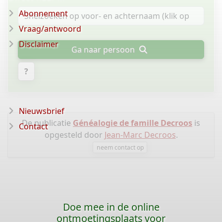
Abonnement
Vraag/antwoord
Disclaimer
Ga naar persoon
?
Nieuwsbrief
De publicatie
Généalogie de famille Decroos
is
Contact
opgesteld door
Jean-Marc Decroos
.
neem contact op
Doe mee in de online
ontmoetingsplaats voor