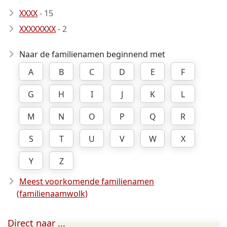
XXXX
- 15
XXXXXXXX
- 2
Naar de familienamen beginnend met
A
B
C
D
E
F
G
H
I
J
K
L
M
N
O
P
Q
R
S
T
U
V
W
X
Y
Z
Meest voorkomende familienamen
(familienaamwolk)
Direct naar ...