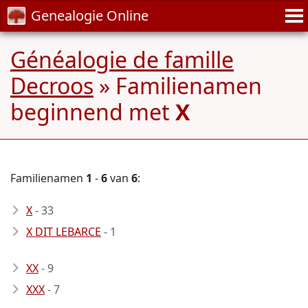
Genealogie Online
Généalogie de famille
Decroos
» Familienamen
beginnend met
X
Familienamen
1
-
6
van
6
:
X
- 33
X DIT LEBARCE
- 1
XX
- 9
XXX
- 7