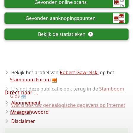
Gevonden online scans
Gevonden aanknopingspunten
Bekijk de statistieken
Bekijk het profiel van
Robert Gawrelski
op het
Stamboom Forum
U vindt deze publicatie ook terug in de
Stamboom
Direct naar ...
Gids
Abonnement
Wilt u ook uw genealogische gegevens op Internet
Vraag/antwoord
plaatsen?
Disclaimer