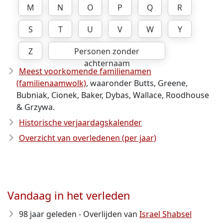
M
N
O
P
Q
R
S
T
U
V
W
Y
Z
Personen zonder
achternaam
Meest voorkomende familienamen
(familienaamwolk)
, waaronder Butts, Greene,
Bubniak, Cionek, Baker, Dybas, Wallace, Roodhouse
& Grzywa.
Historische verjaardagskalender
Overzicht van overledenen (per jaar)
Vandaag in het verleden
98 jaar geleden - Overlijden van
Israel Shabsel