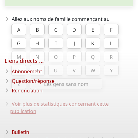
Allez aux noms de famille commençant au
A
B
C
D
E
F
G
H
I
J
K
L
M
N
O
P
Q
R
Liens directs ...
S
T
U
V
W
Y
Abonnement
Question/réponse
Z
Les gens sans nom
Renonciation
Voir plus de statistiques concernant cette
publication
Bulletin