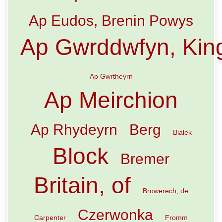
Ap Eudos, Brenin Powys
Ap Gwrddwfyn, Kin
Ap Gwrtheyrn
Ap Meirchion
Ap Rhydeyrn
Berg
Bialek
Block
Bremer
Britain, of
Browerech, de
Czerwonka
Carpenter
Fromm