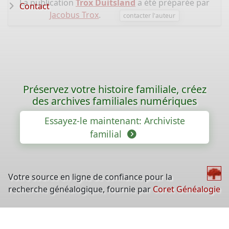
La publication
Trox Duitsland
a été préparée par
Contact
Jacobus Trox
.
contacter l'auteur
Préservez votre histoire familiale, créez
des archives familiales numériques
Essayez-le maintenant: Archiviste
familial
Votre source en ligne de confiance pour la
recherche généalogique, fournie par
Coret Généalogie