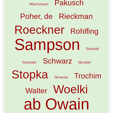
Pakusch
Nitschmann
Poher, de
Rieckman
Roeckner
Rohlfing
Sampson
Schmidt
Schwarz
Schröder
Skrotzki
Stopka
Trochim
Stroecks
Woelki
Walter
ab Owain