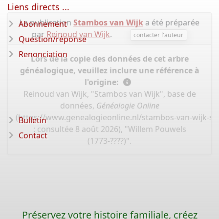
Liens directs ...
La publication
Stambos van Wijk
a été préparée
Abonnement
par
Reinoud van Wijk
.
contacter l'auteur
Question/réponse
Renonciation
Lors de la copie des données de cet arbre
généalogique, veuillez inclure une référence à
l'origine:
Reinoud van Wijk, "Stambos van Wijk", base de
données,
Généalogie Online
(
https://www.genealogieonline.nl/stambos-van-wijk-s
Bulletin
: consultée 8 août 2026), "Willem Pouwels
Contact
(1773-????)".
Préservez votre histoire familiale, créez