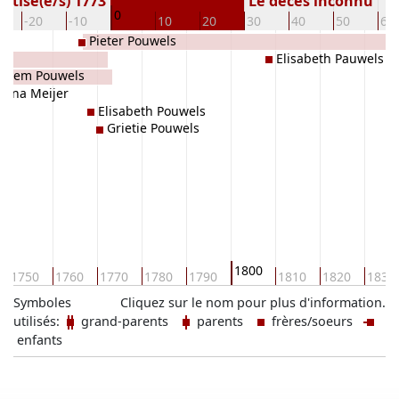
ptisé(e/s) 1773
Le décès inconnu
0
-20
-10
10
20
30
40
50
60
Pieter Pouwels
Elisabeth Pauwels
illem Pouwels
Anna Meijer
Elisabeth Pouwels
Grietie Pouwels
1800
1750
1760
1770
1780
1790
1810
1820
1830
Symboles
Cliquez sur le nom pour plus d'information.
utilisés:
grand-parents
parents
frères/soeurs
enfants