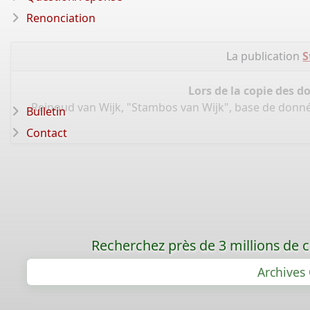
Renonciation
La publication
S
Lors de la copie des d
Reinoud van Wijk, "Stambos van Wijk", base de donn
Bulletin
Contact
Recherchez près de 3 millions de ca
Archives 