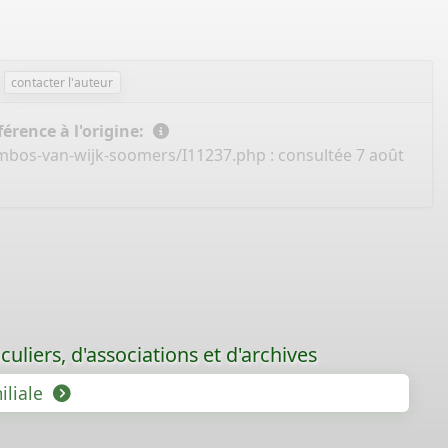
contacter l'auteur
érence à l'origine:
ambos-van-wijk-soomers/I11237.php
: consultée 7 août
uliers, d'associations et d'archives
iliale