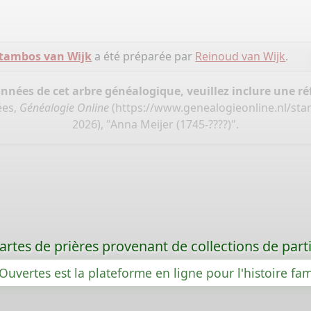
tambos van Wijk
a été préparée par
Reinoud van Wijk
.
onnées de cet arbre généalogique, veuillez inclure une réf
ées,
Généalogie Online
(
https://www.genealogieonline.nl/st
2026), "Anna Meijer (1745-????)".
rtes de prières provenant de collections de partic
Ouvertes est la plateforme en ligne pour l'histoire fam