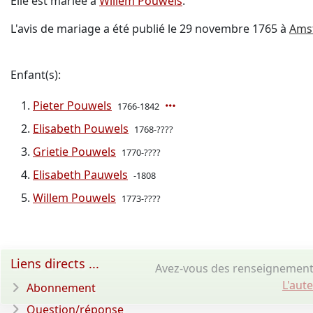
Elle est mariée à
Willem Pouwels
.
L'avis de mariage a été publié le 29 novembre 1765 à
Ams
Enfant(s):
Pieter Pouwels
1766-1842
Elisabeth Pouwels
1768-????
Grietie Pouwels
1770-????
Elisabeth Pauwels
-1808
Willem Pouwels
1773-????
Liens directs ...
Avez-vous des renseignements
L'aut
Abonnement
Question/réponse