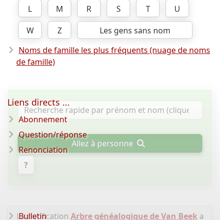
L
M
R
S
T
U
W
Z
Les gens sans nom
Noms de famille les plus fréquents (nuage de noms
de famille)
Liens directs ...
Abonnement
Question/réponse
Allez à personne
Renonciation
?
La publication
Bulletin
Arbre généalogique de Van Beek
a