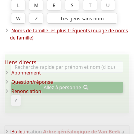
L
M
R
S
T
U
W
Z
Les gens sans nom
Noms de famille les plus fréquents (nuage de noms
de famille)
Liens directs ...
Abonnement
Question/réponse
Allez à personne
Renonciation
?
La publication
Bulletin
Arbre généalogique de Van Beek
a