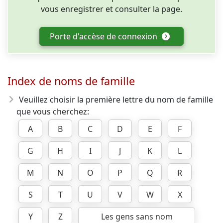
vous enregistrer et consulter la page.
Porte d'accèse de connexion
Index de noms de famille
Veuillez choisir la première lettre du nom de famille
que vous cherchez:
A
B
C
D
E
F
G
H
I
J
K
L
M
N
O
P
Q
R
S
T
U
V
W
X
Y
Z
Les gens sans nom