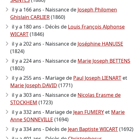
SAINTES
(1886)
il y a 166 ans - Naissance de
Joseph Philomen
Ghislain CARLIER
(1860)
il y a 180 ans - Décès de
Louis François Alphonse
WICART
(1846)
il y a 202 ans - Naissance de
Joséphine HANUISE
(1824)
il y a 224 ans - Naissance de
Marie Joseph BETTENS
(1802)
il y a 255 ans - Mariage de
Paul Joseph LIENART
et
Marie Joseph DAVID
(1771)
il y a 303 ans - Naissance de
Nicolas Erasme de
STOCKHEM
(1723)
il y a 332 ans - Mariage de
Jean FUMERY
et
Marie
Anne SONNEVILLE
(1694)
il y a 334 ans - Décès de
Jean Baptiste WICART
(1692)
il y a 401 ans - Décès de
Christophorus