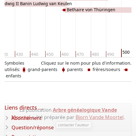
lodwig II Banin Ludwig van Keulen
Bethaire von Thüringen
500
420
430
440
450
460
470
480
490
Symboles
Cliquez sur le nom pour plus d'information.
utilisés:
grand-parents
parents
frères/soeurs
enfants
Liens directs ...
La publication
Arbre généalogique Vande
Moortel
a été préparée par
Bjorn Vande Moortel
.
Abonnement
contacter l'auteur
Question/réponse