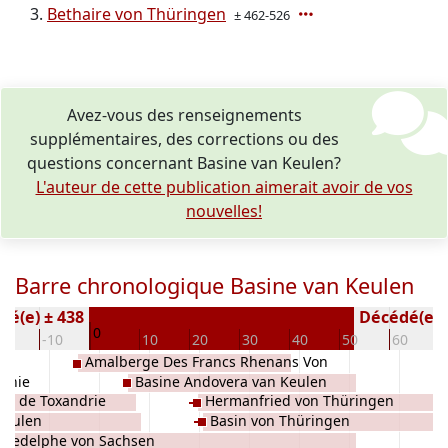
Bethaire von Thüringen
± 462-526
Avez-vous des renseignements
supplémentaires, des corrections ou des
questions concernant Basine van Keulen?
L'auteur de cette publication aimerait avoir de vos
nouvelles!
Barre chronologique Basine van Keulen
Né(e) ± 438
Décédé(e / s
0
20
-10
10
20
30
40
50
60
Amalberge Des Francs Rhenans Von
othie
Basine Andovera van Keulen
Sachsen van Keulen
elu' de Toxandrie
Hermanfried von Thüringen
Keulen
Basin von Thüringen
 Wedelphe von Sachsen