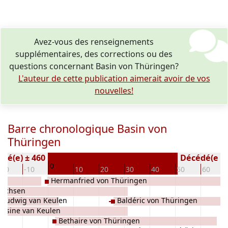
Avez-vous des renseignements
supplémentaires, des corrections ou des
questions concernant Basin von Thüringen?
L'auteur de cette publication aimerait avoir de vos
nouvelles!
Barre chronologique Basin von
Thüringen
Né(e) ± 460
Décédé(e / s
0
-20
-10
10
20
30
40
50
60
Hermanfried von Thüringen
Sachsen
n Ludwig van Keulen
Baldéric von Thüringen
Basine van Keulen
Bethaire von Thüringen