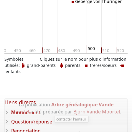
Geberge von Thüringen
500
440
450
460
470
480
490
510
520
Symboles
Cliquez sur le nom pour plus d'information.
utilisés:
grand-parents
parents
frères/soeurs
enfants
Liens directs ...
La publication
Arbre généalogique Vande
Moortel
a été préparée par
Bjorn Vande Moortel
.
Abonnement
contacter l'auteur
Question/réponse
Renonciation