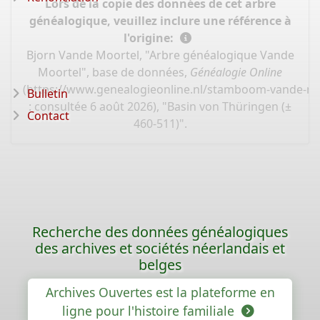
Lors de la copie des données de cet arbre
généalogique, veuillez inclure une référence à
l'origine:
Bjorn Vande Moortel, "Arbre généalogique Vande
Moortel", base de données,
Généalogie Online
(
https://www.genealogieonline.nl/stamboom-vande-mo
Bulletin
: consultée 6 août 2026), "Basin von Thüringen (±
Contact
460-511)".
Recherche des données généalogiques
des archives et sociétés néerlandais et
belges
Archives Ouvertes est la plateforme en
ligne pour l'histoire familiale