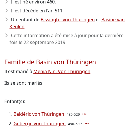
Il est né environ 460
.
Il est décédé en l'an 511
.
Un enfant de
Bissingh I von Thüringen
et
Basine van
Keulen
Cette information a été mise à jour pour la dernière
fois le
22 septembre 2019
.
Famille de Basin von Thüringen
Il est marié à
Menia N.n. Von Thüringen
.
Ils se sont mariés
Enfant(s):
Baldéric von Thüringen
485-529
Geberge von Thüringen
490-????