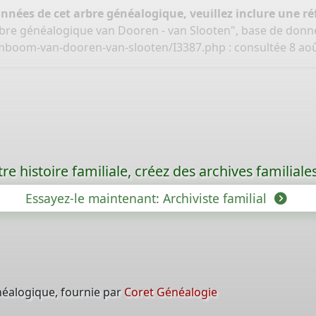
onnées de cet arbre généalogique, veuillez inclure une réf
bre généalogique van Dooren - van Slooten", base de donn
amboom-van-dooren-van-slooten/I3387.php
: consultée 8 aoû
re histoire familiale, créez des archives familia
Essayez-le maintenant: Archiviste familial
néalogique, fournie par
Coret Généalogie