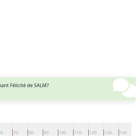
ant Félicité de SALM?
60
70
80
90
100
110
120
130
140