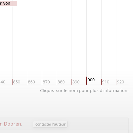
e' von
900
840
850
860
870
880
890
910
920
Cliquez sur le nom pour plus d'information.
an Dooren
.
contacter l'auteur