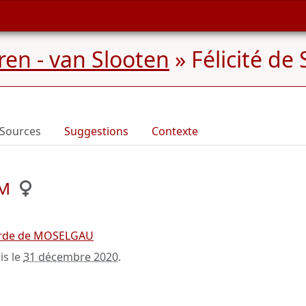
en - van Slooten
»
Félicité de
Sources
Suggestions
Contexte
LM
rde de MOSELGAU
is le
31 décembre 2020
.