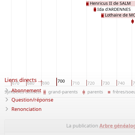
Henricus II de SALM
Ida d'ARDENNES
Lothaire de 
Liens directs ...
700
60
670
680
690
710
720
730
740
7
Abonnement
Symboles utilisés:
grand-parents
parents
frères/so
Question/réponse
Renonciation
La publication
Arbre généalog