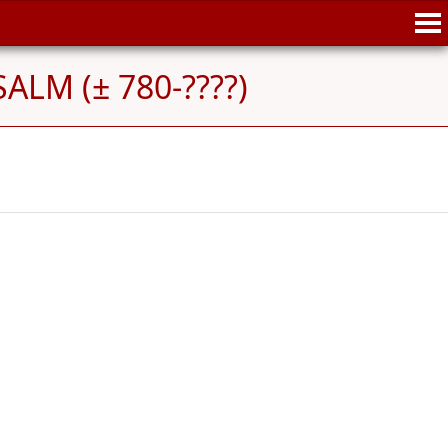
 SALM (± 780-????)