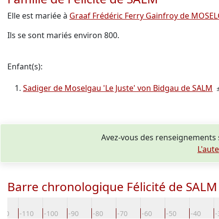
Elle est mariée à
Graaf Frédéric Ferry Gainfroy de MOSE
Ils se sont mariés environ 800.
Enfant(s):
Sadiger de Moselgau 'Le Juste' von Bidgau de SALM
Avez-vous des renseignements s
L'aut
Barre chronologique Félicité de SALM
120
-110
-100
-90
-80
-70
-60
-50
-40
-