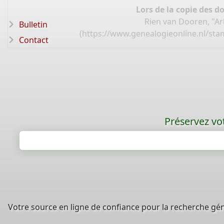
Lors de la copie des d
Rien van Dooren, "Ar
Bulletin
(
https://www.genealogieonline.nl/st
Contact
Préservez vot
Votre source en ligne de confiance pour la recherche gé