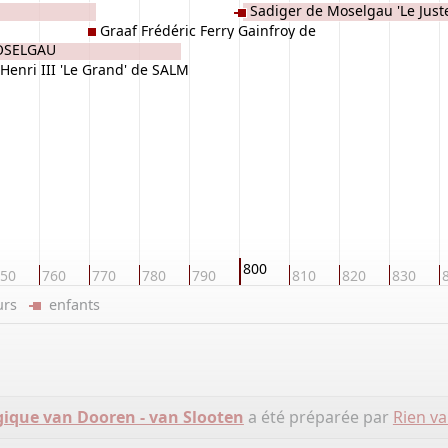
Sadiger de Moselgau 'Le Just
Graaf Frédéric Ferry Gainfroy de
Bidgau de SALM
MOSELGAU
MOSELGAU
Henri III 'Le Grand' de SALM
800
50
760
770
780
790
810
820
830
eurs
enfants
ique van Dooren - van Slooten
a été préparée par
Rien v