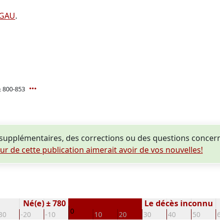
LGAU
.
± 800-853
upplémentaires, des corrections ou des questions concern
eur de cette publication aimerait avoir de vos nouvelles!
Né(e) ± 780
Le décès inconnu
0
30
-20
-10
10
20
30
40
50