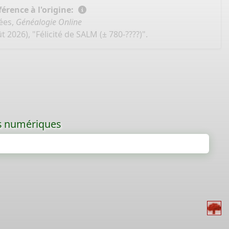
érence à l'origine:
ées,
Généalogie Online
t 2026), "Félicité de SALM (± 780-????)".
les numériques