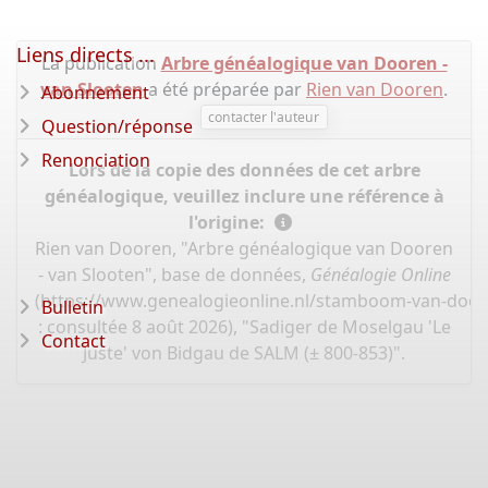
Liens directs ...
La publication
Arbre généalogique van Dooren -
van Slooten
a été préparée par
Rien van Dooren
.
Abonnement
contacter l'auteur
Question/réponse
Renonciation
Lors de la copie des données de cet arbre
généalogique, veuillez inclure une référence à
l'origine:
Rien van Dooren, "Arbre généalogique van Dooren
- van Slooten", base de données,
Généalogie Online
(
https://www.genealogieonline.nl/stamboom-van-door
Bulletin
: consultée 8 août 2026), "Sadiger de Moselgau 'Le
Contact
Juste' von Bidgau de SALM (± 800-853)".