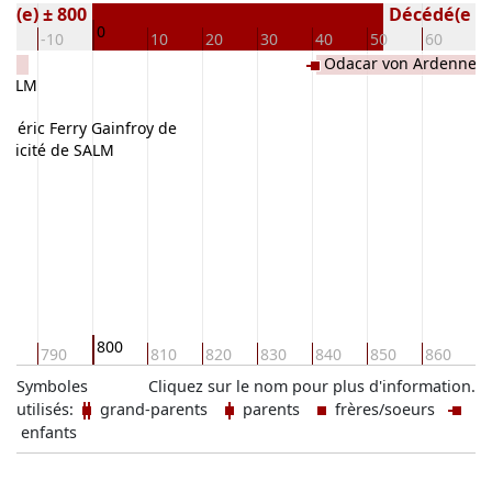
é(e) ± 800
Décédé(e / s
0
20
-10
10
20
30
40
50
60
7
Odacar von Ardennerg
e SALM
von Bidgau de SALM
édéric Ferry Gainfroy de
Félicité de SALM
U
800
80
790
810
820
830
840
850
860
8
Symboles
Cliquez sur le nom pour plus d'information.
utilisés:
grand-parents
parents
frères/soeurs
enfants