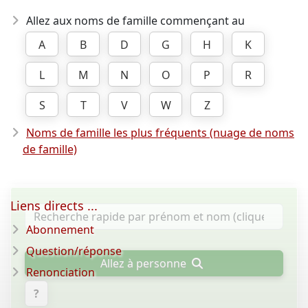
Allez aux noms de famille commençant au
A
B
D
G
H
K
L
M
N
O
P
R
S
T
V
W
Z
Noms de famille les plus fréquents (nuage de noms
de famille)
Liens directs ...
Abonnement
Question/réponse
Allez à personne
Renonciation
?