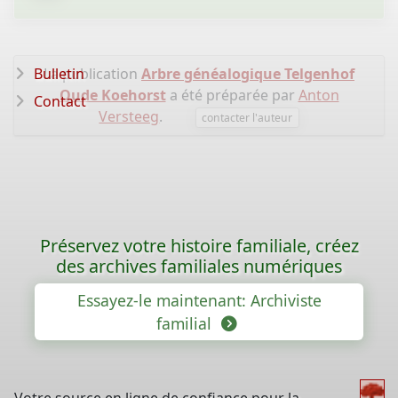
Bulletin
La publication
Arbre généalogique Telgenhof
Oude Koehorst
a été préparée par
Anton
Contact
Versteeg
.
contacter l'auteur
Préservez votre histoire familiale, créez
des archives familiales numériques
Essayez-le maintenant: Archiviste
familial