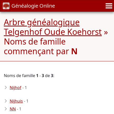
Généalogie Online
Arbre généalogique
Telgenhof Oude Koehorst
»
Noms de famille
commençant par
N
Noms de famille
1
-
3
de
3
:
Nijhof
- 1
Nijhuis
- 1
NN
- 1