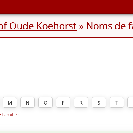
of Oude Koehorst
» Noms de f
M
N
O
P
R
S
T
 famille)