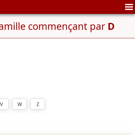
amille commençant par
D
V
W
Z