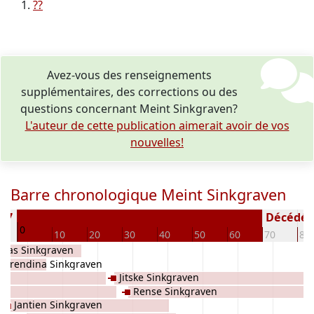
??
Avez-vous des renseignements
supplémentaires, des corrections ou des
questions concernant Meint Sinkgraven?
L'auteur de cette publication aimerait avoir de vos
nouvelles!
Barre chronologique Meint Sinkgraven
877
Décédé(e 
0
10
20
30
40
50
60
70
80
laas Sinkgraven
Arendina Sinkgraven
Jitske Sinkgraven
Rense Sinkgraven
Jantien Sinkgraven