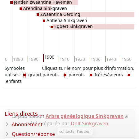
Jentien zwaantina Haveman
Arendina Sinkgraven
Zwaantina Gerding
Antiena Sinkgraven
Egbert Sinkgraven
1900
870
1880
1890
1910
1920
1930
1940
1950
Symboles
Cliquez sur le nom pour plus d'information.
utilisés:
grand-parents
parents
frères/soeurs
enfants
Liens directs ...
La publication
Arbre généalogique Sinkgraven
a
été préparée par
Dolf Sinkgraven
.
Abonnement
contacter l'auteur
Question/réponse