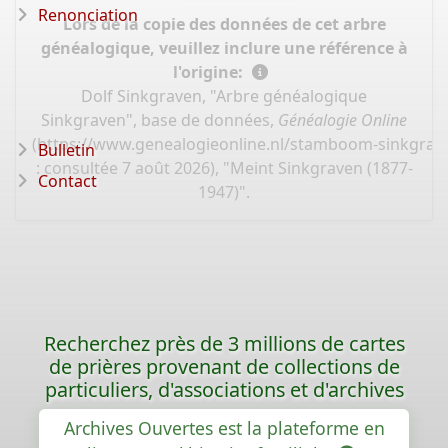
Renonciation
Lors de la copie des données de cet arbre
généalogique, veuillez inclure une référence à
l'origine:
Dolf Sinkgraven, "Arbre généalogique
Sinkgraven", base de données,
Généalogie Online
(
https://www.genealogieonline.nl/stamboom-sinkgrav
Bulletin
: consultée 7 août 2026), "Meint Sinkgraven (1877-
Contact
1947)".
Recherchez près de 3 millions de cartes
de prières provenant de collections de
particuliers, d'associations et d'archives
Archives Ouvertes est la plateforme en