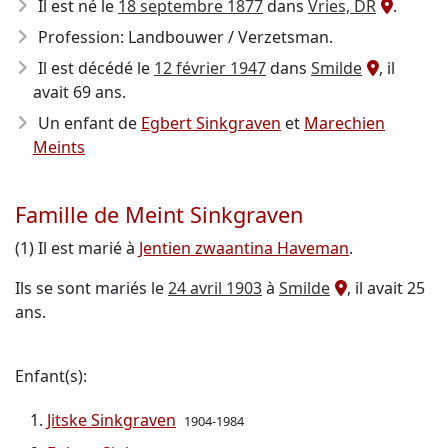
Il est né le
18 septembre 1877
dans
Vries, DR
.
Profession: Landbouwer / Verzetsman.
Il est décédé le
12 février 1947
dans
Smilde
, il
avait 69 ans.
Un enfant de
Egbert Sinkgraven
et
Marechien
Meints
Famille de Meint Sinkgraven
(1) Il est marié à
Jentien zwaantina Haveman
.
Ils se sont mariés le
24 avril 1903
à
Smilde
, il avait 25
ans.
Enfant(s):
Jitske Sinkgraven
1904-1984