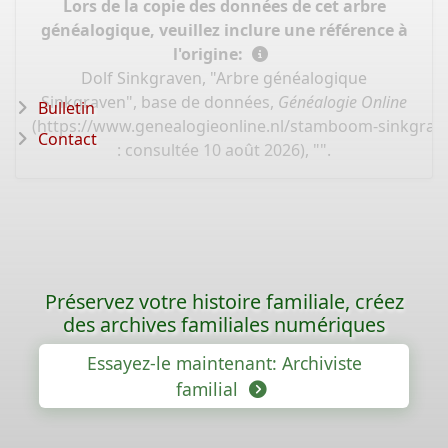
Lors de la copie des données de cet arbre
généalogique, veuillez inclure une référence à
l'origine:
Dolf Sinkgraven, "Arbre généalogique
Sinkgraven", base de données,
Généalogie Online
Bulletin
(
https://www.genealogieonline.nl/stamboom-sinkgrav
Contact
: consultée 10 août 2026), "".
Préservez votre histoire familiale, créez
des archives familiales numériques
Essayez-le maintenant: Archiviste
familial