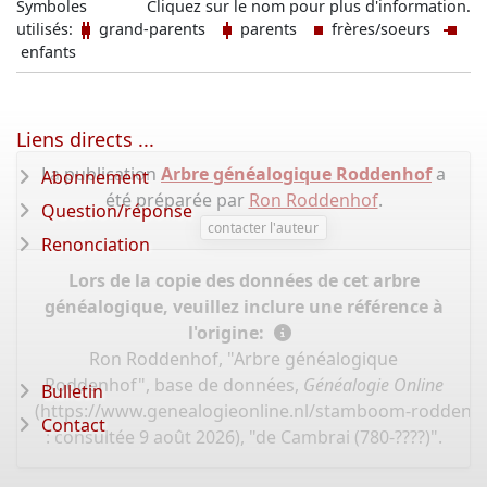
Symboles
Cliquez sur le nom pour plus d'information.
utilisés:
grand-parents
parents
frères/soeurs
enfants
Liens directs ...
La publication
Arbre généalogique Roddenhof
a
Abonnement
été préparée par
Ron Roddenhof
.
Question/réponse
contacter l'auteur
Renonciation
Lors de la copie des données de cet arbre
généalogique, veuillez inclure une référence à
l'origine:
Ron Roddenhof, "Arbre généalogique
Roddenhof", base de données,
Généalogie Online
Bulletin
(
https://www.genealogieonline.nl/stamboom-roddenh
Contact
: consultée 9 août 2026), "de Cambrai (780-????)".