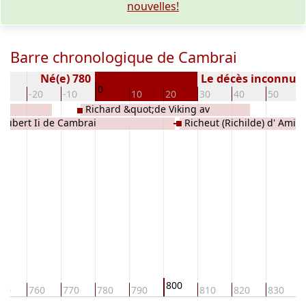
nouvelles!
Barre chronologique de Cambrai
Né(e) 780
Le décès inconnu
0
30
-20
-10
10
20
30
40
50
Richard &quot;de Viking av
Aubert Ii de Cambrai
Richeut (Richilde) d' Amie
Danmark&quot; d' Amiens, (Graaf van
Amiens)
800
50
760
770
780
790
810
820
830