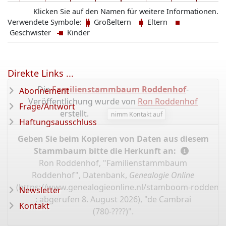
Klicken Sie auf den Namen für weitere Informationen.
Verwendete Symbole:
Großeltern
Eltern
Geschwister
Kinder
Direkte Links ...
Die
Familienstammbaum Roddenhof
-
Abonnement
Veröffentlichung wurde von
Ron Roddenhof
Frage/Antwort
erstellt.
nimm Kontakt auf
Haftungsausschluss
Geben Sie beim Kopieren von Daten aus diesem
Stammbaum bitte die Herkunft an:
Ron Roddenhof, "Familienstammbaum
Roddenhof", Datenbank,
Genealogie Online
(
https://www.genealogieonline.nl/stamboom-roddenh
Newsletter
: abgerufen 8. August 2026), "de Cambrai
Kontakt
(780-????)".