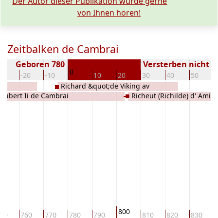
Der Autor dieser Publikation würde gerne
von Ihnen hören!
Zeitbalken de Cambrai
Geboren 780
Versterben nicht 
0
30
-20
-10
10
20
30
40
50
Richard &quot;de Viking av
Aubert Ii de Cambrai
Richeut (Richilde) d' Amie
Danmark&quot; d' Amiens, (Graaf van
Amiens)
800
50
760
770
780
790
810
820
830