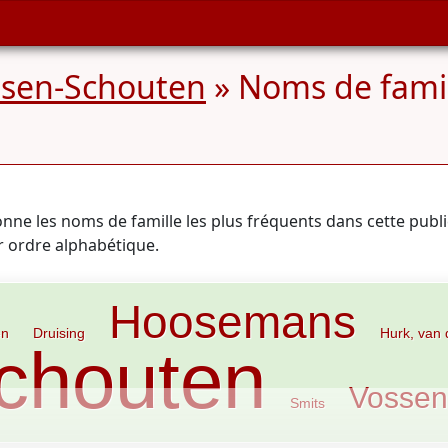
sen-Schouten
» Noms de famil
onne les noms de famille les plus fréquents dans cette publ
ar ordre alphabétique.
Hoosemans
en
Druising
Hurk, van 
chouten
Vossen
Smits