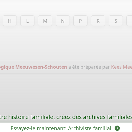
H
L
M
N
P
R
S
logique Meeuwesen-Schouten
a été préparée par
Kees Me
re histoire familiale, créez des archives familia
Essayez-le maintenant: Archiviste familial