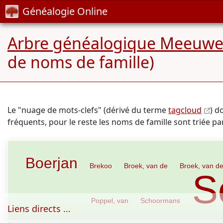
Généalogie Online
Arbre généalogique Meeuwe
de noms de famille)
Le "nuage de mots-clefs" (dérivé du terme
tagcloud
) d
fréquents, pour le reste les noms de famille sont triée p
Boerjan
Brekoo
Broek, van de
Broek, van d
S
Poppel, van
Schoormans
Liens directs ...