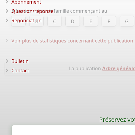
Abonnement
Allez aux noms de famille commençant au
Question/réponse
Renonciation
A
B
C
D
E
F
G
Voir plus de statistiques concernant cette publication
Bulletin
La publication
Arbre généa
Contact
Préservez vot