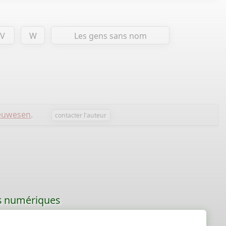
V
W
Les gens sans nom
euwesen
.
contacter l'auteur
les numériques