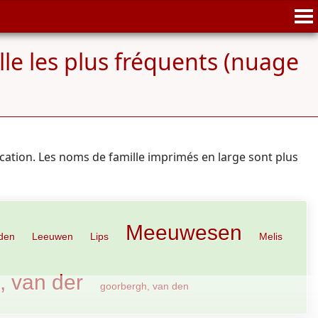
le les plus fréquents (nuage
ication. Les noms de famille imprimés en large sont plus
Meeuwesen
den
Leeuwen
Lips
Melis
, van der
goorbergh, van den