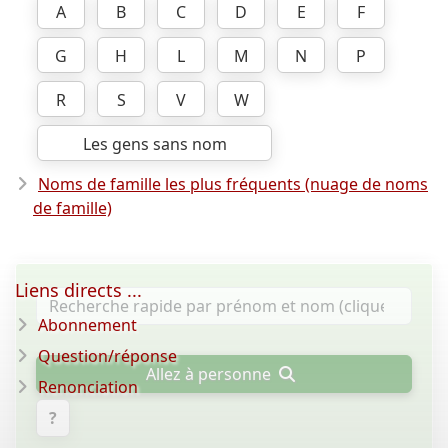
A
B
C
D
E
F
G
H
L
M
N
P
R
S
V
W
Les gens sans nom
Noms de famille les plus fréquents (nuage de noms
de famille)
Liens directs ...
Abonnement
Question/réponse
Allez à personne
Renonciation
?