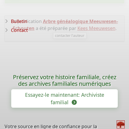
Bulletin
La publication
Arbre généalogique Meeuwesen-
Schouten
a été préparée par
Kees Meeuwesen
.
Contact
contacter l'auteur
Préservez votre histoire familiale, créez
des archives familiales numériques
Essayez-le maintenant: Archiviste
familial
Votre source en ligne de confiance pour la