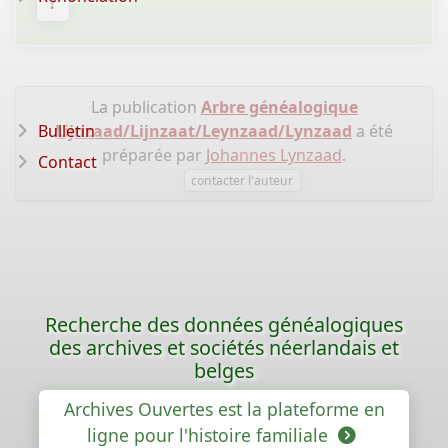
?
La publication
Arbre généalogique
Bulletin
Lijnzaad/Lijnzaat/Leynzaad/Lynzaad
a été
préparée par
Johannes Lynzaad
.
Contact
contacter l'auteur
Recherche des données généalogiques
des archives et sociétés néerlandais et
belges
Archives Ouvertes est la plateforme en
ligne pour l'histoire familiale