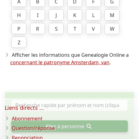
A
B
C
D
F
G
H
I
J
K
L
M
P
R
S
T
V
W
Z
Afficher les informations que Genealogie Online a
concernant le patronyme Amsterdam, van
.
Liens directs ...
Abonnement
Allez à personne
Question/réponse
Renonciation