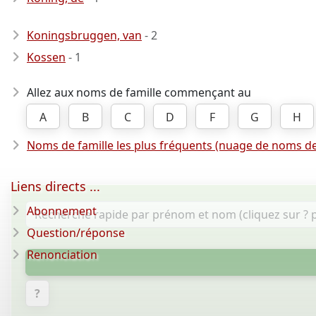
Koningsbruggen, van
- 2
Kossen
- 1
Allez aux noms de famille commençant au
A
B
C
D
F
G
H
Noms de famille les plus fréquents (nuage de noms de
Liens directs ...
Abonnement
Question/réponse
Renonciation
?