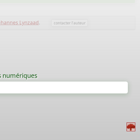
ohannes Lynzaad
.
contacter l'auteur
les numériques