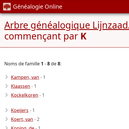
Généalogie Online
Arbre généalogique Lijnzaad
commençant par
K
Noms de famille
1
-
8
de
8
:
Kampen, van
- 1
Klaassen
- 1
Kockelkoren
- 1
Koeijers
- 1
Koert, van
- 2
Koning, de
- 1