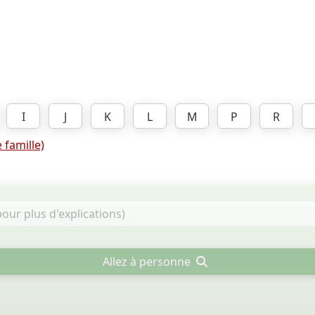
I
J
K
L
M
P
R
 famille)
Allez à personne