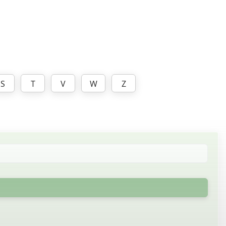
S
T
V
W
Z