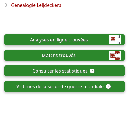
Genealogie Leijdeckers
Analyses en ligne trouvées
Matchs trouvés
Consulter les statistiques
Victimes de la seconde guerre mondiale