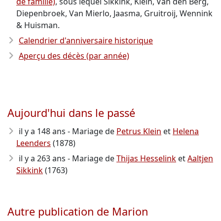
de famille)
, sous lequel Sikkink, Klein, Van den Berg,
Diepenbroek, Van Mierlo, Jaasma, Gruitroij, Wennink
& Huisman.
Calendrier d'anniversaire historique
Aperçu des décès (par année)
Aujourd'hui dans le passé
il y a 148 ans - Mariage de
Petrus Klein
et
Helena
Leenders
(1878)
il y a 263 ans - Mariage de
Thijas Hesselink
et
Aaltjen
Sikkink
(1763)
Autre publication de Marion