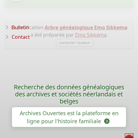
La publication
Bulletin
Arbre généalogique Emo Sikkema
a été préparée par
Emo Sikkema
.
Contact
contacter l'auteur
Recherche des données généalogiques
des archives et sociétés néerlandais et
belges
Archives Ouvertes est la plateforme en
ligne pour l'histoire familiale