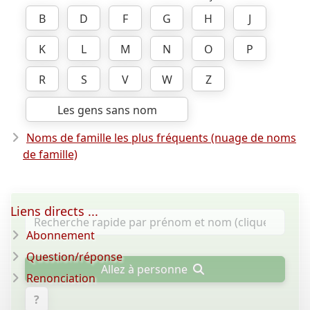
B
D
F
G
H
J
K
L
M
N
O
P
R
S
V
W
Z
Les gens sans nom
Noms de famille les plus fréquents (nuage de noms
de famille)
Liens directs ...
Abonnement
Question/réponse
Allez à personne
Renonciation
?