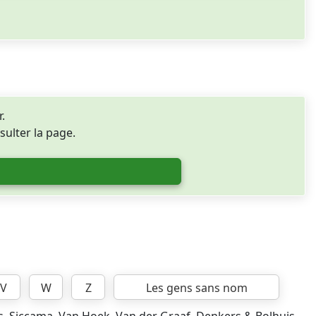
.
sulter la page.
V
W
Z
Les gens sans nom