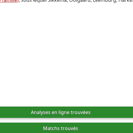
 famille)
, sous lequel Sikkema, Oolgaard, Leemburg, Harkes
Analyses en ligne trouvées
Matchs trouvés