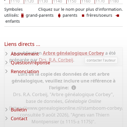
1110
1120
1130
1140
1150
1160
1170
1180
1
Symboles
Cliquez sur le nom pour plus d'information.
utilisés:
grand-parents
parents
frères/soeurs
enfants
Liens directs ...
La publication
Arbre généalogique Corbey
a été
Abonnement
préparée par
Drs. R.A. Corbeij
.
contacter l'auteur
Question/réponse
Renonciation
Lors de la copie des données de cet arbre
généalogique, veuillez inclure une référence à
l'origine:
Drs. R.A. Corbeij, "Arbre généalogique Corbey",
base de données,
Généalogie Online
(
https://www.genealogieonline.nl/stamboom-corbey/I
Bulletin
: consultée 9 août 2026), "Agnes van Thiern
Contact
Montpensier (± 1115-± 1175)".