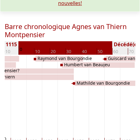
nouvelles!
Barre chronologique Agnes van Thiern
Montpensier
 ± 1115
Décédé(e / 
0
-10
10
20
30
40
50
60
70
Raymond van Bourgondie
Guiscard van B
n
Humbert van Beaujeu
tpensier?
 Thiern
Mathilde van Bourgondie
100