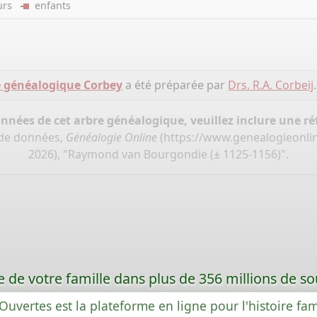
eurs
enfants
e généalogique Corbey
a été préparée par
Drs. R.A. Corbeij
.
onnées de cet arbre généalogique, veuillez inclure une réf
 de données,
Généalogie Online
(
https://www.genealogieonli
2026), "Raymond van Bourgondie (± 1125-1156)".
re de votre famille dans plus de 356 millions de s
Ouvertes est la plateforme en ligne pour l'histoire fam