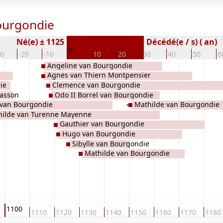
ourgondie
Né(e) ± 1125
Décédé(e / s) ( an)
0
30
-20
-10
10
20
30
40
50
6
Angeline van Bourgondie
Agnes van Thiern Montpensier
ie
Clemence van Bourgondie
rasson
Odo II Borrel van Bourgondie
 van Bourgondie
Mathilde van Bourgondie
hilde van Turenne Mayenne
Gauthier van Bourgondie
Hugo van Bourgondie
Sibylle van Bourgondie
Mathilde van Bourgondie
1100
1110
1120
1130
1140
1150
1160
1170
1180