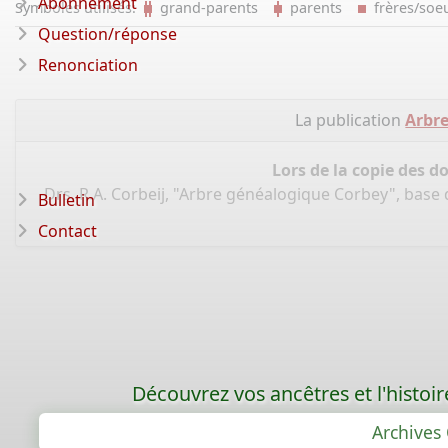
Abonnement
Symboles utilisés:
grand-parents
parents
frères/so
Question/réponse
Renonciation
La publication
Arbr
Lors de la copie des d
Drs. R.A. Corbeij, "Arbre généalogique Corbey", base
Bulletin
Contact
Découvrez vos ancêtres et l'histoi
Archives 