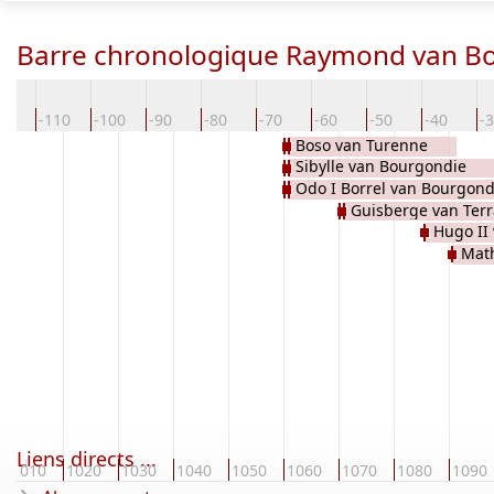
Barre chronologique Raymond van B
20
-110
-100
-90
-80
-70
-60
-50
-40
-
Boso van Turenne
Sibylle van Bourgondie
Odo I Borrel van Bourgond
Guisberge van Ter
Hugo II
Mat
Liens directs ...
1010
1020
1030
1040
1050
1060
1070
1080
1090