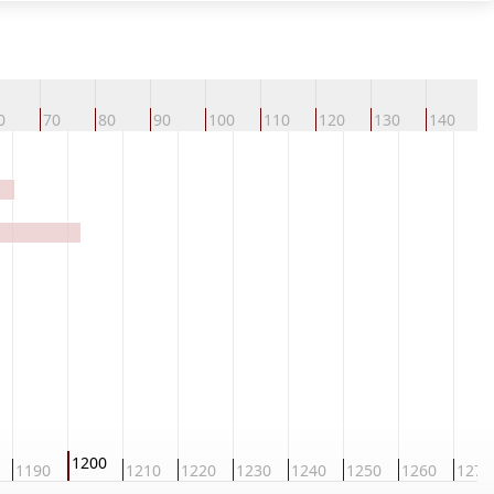
0
70
80
90
100
110
120
130
140
1
1200
1190
1210
1220
1230
1240
1250
1260
1270