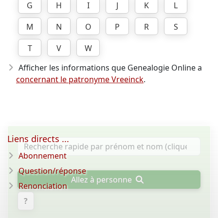
G
H
I
J
K
L
M
N
O
P
R
S
T
V
W
Afficher les informations que Genealogie Online a
concernant le patronyme Vreeinck
.
Liens directs ...
Abonnement
Question/réponse
Allez à personne
Renonciation
?